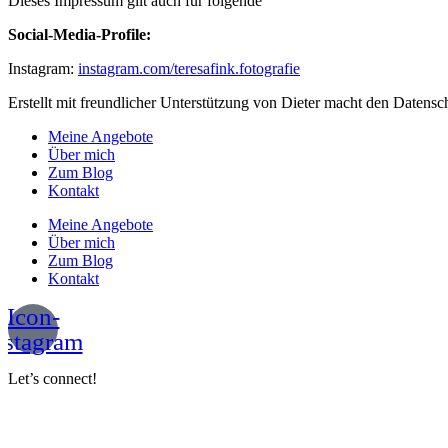
Dieses Impressum gilt auch für folgende
Social-Media-Profile:
Instagram:
instagram.com/teresafink.fotografie
Erstellt mit freundlicher Unterstützung von Dieter macht den Datensc
Meine Angebote
Über mich
Zum Blog
Kontakt
Meine Angebote
Über mich
Zum Blog
Kontakt
Icon-
nstagram
Let’s connect!