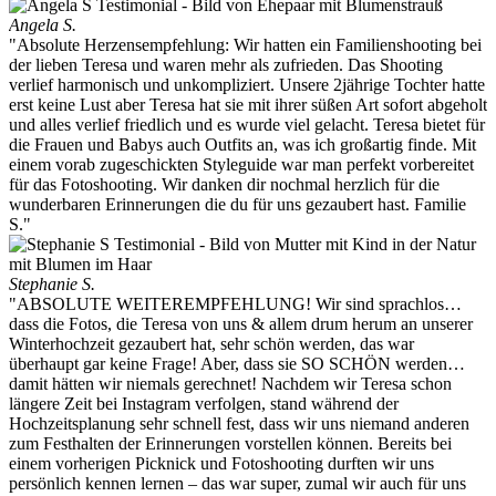
Angela S.
"Absolute Herzensempfehlung: Wir hatten ein Familienshooting bei
der lieben Teresa und waren mehr als zufrieden. Das Shooting
verlief harmonisch und unkompliziert. Unsere 2jährige Tochter hatte
erst keine Lust aber Teresa hat sie mit ihrer süßen Art sofort abgeholt
und alles verlief friedlich und es wurde viel gelacht. Teresa bietet für
die Frauen und Babys auch Outfits an, was ich großartig finde. Mit
einem vorab zugeschickten Styleguide war man perfekt vorbereitet
für das Fotoshooting. Wir danken dir nochmal herzlich für die
wunderbaren Erinnerungen die du für uns gezaubert hast. Familie
S."
Stephanie S.
"ABSOLUTE WEITEREMPFEHLUNG! Wir sind sprachlos…
dass die Fotos, die Teresa von uns & allem drum herum an unserer
Winterhochzeit gezaubert hat, sehr schön werden, das war
überhaupt gar keine Frage! Aber, dass sie SO SCHÖN werden…
damit hätten wir niemals gerechnet! Nachdem wir Teresa schon
längere Zeit bei Instagram verfolgen, stand während der
Hochzeitsplanung sehr schnell fest, dass wir uns niemand anderen
zum Festhalten der Erinnerungen vorstellen können. Bereits bei
einem vorherigen Picknick und Fotoshooting durften wir uns
persönlich kennen lernen – das war super, zumal wir auch für uns