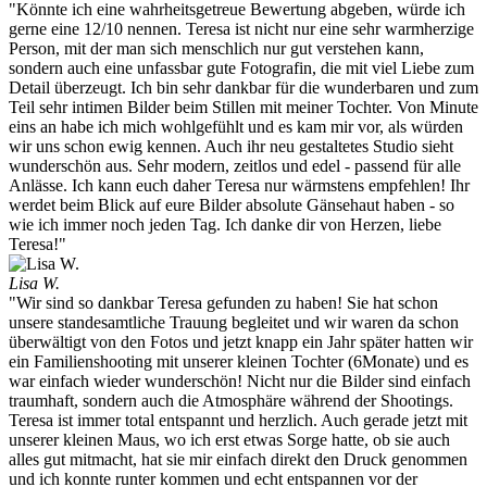
"Könnte ich eine wahrheitsgetreue Bewertung abgeben, würde ich
gerne eine 12/10 nennen. Teresa ist nicht nur eine sehr warmherzige
Person, mit der man sich menschlich nur gut verstehen kann,
sondern auch eine unfassbar gute Fotografin, die mit viel Liebe zum
Detail überzeugt. Ich bin sehr dankbar für die wunderbaren und zum
Teil sehr intimen Bilder beim Stillen mit meiner Tochter. Von Minute
eins an habe ich mich wohlgefühlt und es kam mir vor, als würden
wir uns schon ewig kennen. Auch ihr neu gestaltetes Studio sieht
wunderschön aus. Sehr modern, zeitlos und edel - passend für alle
Anlässe. Ich kann euch daher Teresa nur wärmstens empfehlen! Ihr
werdet beim Blick auf eure Bilder absolute Gänsehaut haben - so
wie ich immer noch jeden Tag. Ich danke dir von Herzen, liebe
Teresa!"
Lisa W.
"Wir sind so dankbar Teresa gefunden zu haben! Sie hat schon
unsere standesamtliche Trauung begleitet und wir waren da schon
überwältigt von den Fotos und jetzt knapp ein Jahr später hatten wir
ein Familienshooting mit unserer kleinen Tochter (6Monate) und es
war einfach wieder wunderschön! Nicht nur die Bilder sind einfach
traumhaft, sondern auch die Atmosphäre während der Shootings.
Teresa ist immer total entspannt und herzlich. Auch gerade jetzt mit
unserer kleinen Maus, wo ich erst etwas Sorge hatte, ob sie auch
alles gut mitmacht, hat sie mir einfach direkt den Druck genommen
und ich konnte runter kommen und echt entspannen vor der