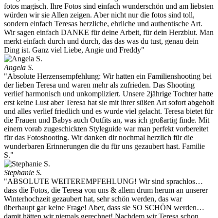
fotos magisch. Ihre Fotos sind einfach wunderschön und am liebsten
würden wir sie Allen zeigen. Aber nicht nur die fotos sind toll,
sondern einfach Teresas herzliche, ehrliche und authentische Art.
Wir sagen einfach DANKE für deine Arbeit, für dein Herzblut. Man
merkt einfach durch und durch, das das was du tust, genau dein
Ding ist. Ganz viel Liebe, Angie und Freddy"
Angela S.
"Absolute Herzensempfehlung: Wir hatten ein Familienshooting bei
der lieben Teresa und waren mehr als zufrieden. Das Shooting
verlief harmonisch und unkompliziert. Unsere 2jährige Tochter hatte
erst keine Lust aber Teresa hat sie mit ihrer süßen Art sofort abgeholt
und alles verlief friedlich und es wurde viel gelacht. Teresa bietet für
die Frauen und Babys auch Outfits an, was ich großartig finde. Mit
einem vorab zugeschickten Styleguide war man perfekt vorbereitet
für das Fotoshooting. Wir danken dir nochmal herzlich für die
wunderbaren Erinnerungen die du für uns gezaubert hast. Familie
S."
Stephanie S.
"ABSOLUTE WEITEREMPFEHLUNG! Wir sind sprachlos…
dass die Fotos, die Teresa von uns & allem drum herum an unserer
Winterhochzeit gezaubert hat, sehr schön werden, das war
überhaupt gar keine Frage! Aber, dass sie SO SCHÖN werden…
damit hätten wir niemals gerechnet! Nachdem wir Teresa schon