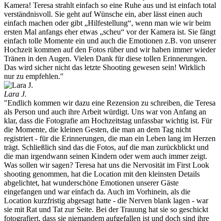
Kamera! Teresa strahlt einfach so eine Ruhe aus und ist einfach total
verständnisvoll. Sie geht auf Wünsche ein, aber lässt einen auch
einfach machen oder gibt „Hilfestellung“, wenn man wie wir beim
ersten Mal anfangs eher etwas „scheu“ vor der Kamera ist. Sie fängt
einfach tolle Momente ein und auch die Emotionen z.B. von unserer
Hochzeit kommen auf den Fotos rüber und wir haben immer wieder
Tränen in den Augen. Vielen Dank für diese tollen Erinnerungen.
Das wird sicher nicht das letzte Shooting gewesen sein! Wirklich
nur zu empfehlen."
Lara J.
"Endlich kommen wir dazu eine Rezension zu schreiben, die Teresa
als Person und auch ihre Arbeit würdigt. Uns war von Anfang an
klar, dass die Fotografie am Hochzeitstag unfassbar wichtig ist. Für
die Momente, die kleinen Gesten, die man an dem Tag nicht
registriert - für die Erinnerungen, die man ein Leben lang im Herzen
trägt. Schließlich sind das die Fotos, auf die man zurückblickt und
die man irgendwann seinen Kindern oder wem auch immer zeigt.
Was sollen wir sagen? Teresa hat uns die Nervosität im First Look
shooting genommen, hat die Location mit den kleinsten Details
abgelichtet, hat wunderschöne Emotionen unserer Gäste
eingefangen und war einfach da. Auch im Vorhinein, als die
Location kurzfristig abgesagt hatte - die Nerven blank lagen - war
sie mit Rat und Tat zur Seite. Bei der Trauung hat sie so geschickt
fotografiert, dass sie niemandem aufgefallen ist und doch sind ihre