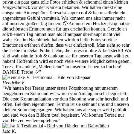
privat ein paar ganz tolle Fotos erhielten & schonmal einen kleinen
Vorgeschmack vor der Kamera bekamen. Wir hatten direkt eine
entspannte Atmosphäre, Teresa ist super cool & hat uns direkt ein
angenehmes Gefühl vermittelt. Wir konnten uns also immer mehr
auf unseren großen Tag freuen! 🙂 An unserem Hochzeitstag hat sie
die schönsten Erinnerungen für uns erschaffen können. Gerade an
solch einem Tag nimmt man als Brautpaar überhaupt nicht viel
wahr. Erst im Nachhinein haben wir durch die Fotos so viele
Emotionen erfahren dürfen, dass war einfach toll. Man sieht so sehr
die Liebe im Detail & die Liebe, die Teresa in ihre Arbeit steckt! Wir
sind wahnsinnig froh & dankbar, sie für unseren Tag ausgewählt zu
haben! Hoffentlich wird es noch viele weitere Möglichkeiten geben,
Teresa für andere „Meilensteine“ in unserem Leben zu buchen!
DANKE Teresa 🤍"
Hendrike V.
"Wir hatten bei Teresa unser erstes Fotoshooting mit unserem
neugeborenen Sohn und wir waren von Anfang an sehr begeistert.
Die erste Kommunikation vor dem Shooting war sehr herzlich und
offen. Bei dem eigentlichen Termin ist sie sehr auf uns und unseren
kleinen Sohn eingegangen. Wir haben uns alle super wohl gefühlt
und sind von den Bildern total begeistert. Wir können Teresa nur
von Herzen weiterempfehlen."
Lisa K.