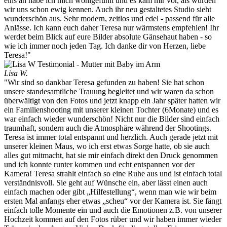
eins an habe ich mich wohlgefühlt und es kam mir vor, als würden
wir uns schon ewig kennen. Auch ihr neu gestaltetes Studio sieht
wunderschön aus. Sehr modern, zeitlos und edel - passend für alle
Anlässe. Ich kann euch daher Teresa nur wärmstens empfehlen! Ihr
werdet beim Blick auf eure Bilder absolute Gänsehaut haben - so
wie ich immer noch jeden Tag. Ich danke dir von Herzen, liebe
Teresa!"
Lisa W.
"Wir sind so dankbar Teresa gefunden zu haben! Sie hat schon
unsere standesamtliche Trauung begleitet und wir waren da schon
überwältigt von den Fotos und jetzt knapp ein Jahr später hatten wir
ein Familienshooting mit unserer kleinen Tochter (6Monate) und es
war einfach wieder wunderschön! Nicht nur die Bilder sind einfach
traumhaft, sondern auch die Atmosphäre während der Shootings.
Teresa ist immer total entspannt und herzlich. Auch gerade jetzt mit
unserer kleinen Maus, wo ich erst etwas Sorge hatte, ob sie auch
alles gut mitmacht, hat sie mir einfach direkt den Druck genommen
und ich konnte runter kommen und echt entspannen vor der
Kamera! Teresa strahlt einfach so eine Ruhe aus und ist einfach total
verständnisvoll. Sie geht auf Wünsche ein, aber lässt einen auch
einfach machen oder gibt „Hilfestellung“, wenn man wie wir beim
ersten Mal anfangs eher etwas „scheu“ vor der Kamera ist. Sie fängt
einfach tolle Momente ein und auch die Emotionen z.B. von unserer
Hochzeit kommen auf den Fotos rüber und wir haben immer wieder