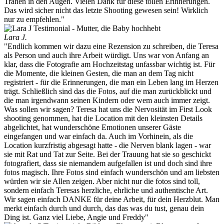
Tränen in den Augen. Vielen Dank für diese tollen Erinnerungen.
Das wird sicher nicht das letzte Shooting gewesen sein! Wirklich
nur zu empfehlen."
Lara J.
"Endlich kommen wir dazu eine Rezension zu schreiben, die Teresa
als Person und auch ihre Arbeit würdigt. Uns war von Anfang an
klar, dass die Fotografie am Hochzeitstag unfassbar wichtig ist. Für
die Momente, die kleinen Gesten, die man an dem Tag nicht
registriert - für die Erinnerungen, die man ein Leben lang im Herzen
trägt. Schließlich sind das die Fotos, auf die man zurückblickt und
die man irgendwann seinen Kindern oder wem auch immer zeigt.
Was sollen wir sagen? Teresa hat uns die Nervosität im First Look
shooting genommen, hat die Location mit den kleinsten Details
abgelichtet, hat wunderschöne Emotionen unserer Gäste
eingefangen und war einfach da. Auch im Vorhinein, als die
Location kurzfristig abgesagt hatte - die Nerven blank lagen - war
sie mit Rat und Tat zur Seite. Bei der Trauung hat sie so geschickt
fotografiert, dass sie niemandem aufgefallen ist und doch sind ihre
fotos magisch. Ihre Fotos sind einfach wunderschön und am liebsten
würden wir sie Allen zeigen. Aber nicht nur die fotos sind toll,
sondern einfach Teresas herzliche, ehrliche und authentische Art.
Wir sagen einfach DANKE für deine Arbeit, für dein Herzblut. Man
merkt einfach durch und durch, das das was du tust, genau dein
Ding ist. Ganz viel Liebe, Angie und Freddy"