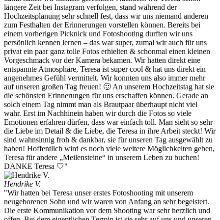
längere Zeit bei Instagram verfolgen, stand während der
Hochzeitsplanung sehr schnell fest, dass wir uns niemand anderen
zum Festhalten der Erinnerungen vorstellen können. Bereits bei
einem vorherigen Picknick und Fotoshooting durften wir uns
persönlich kennen lernen – das war super, zumal wir auch für uns
privat ein paar ganz tolle Fotos erhielten & schonmal einen kleinen
Vorgeschmack vor der Kamera bekamen. Wir hatten direkt eine
entspannte Atmosphäre, Teresa ist super cool & hat uns direkt ein
angenehmes Gefühl vermittelt. Wir konnten uns also immer mehr
auf unseren großen Tag freuen! 🙂 An unserem Hochzeitstag hat sie
die schönsten Erinnerungen für uns erschaffen können. Gerade an
solch einem Tag nimmt man als Brautpaar überhaupt nicht viel
wahr. Erst im Nachhinein haben wir durch die Fotos so viele
Emotionen erfahren dürfen, dass war einfach toll. Man sieht so sehr
die Liebe im Detail & die Liebe, die Teresa in ihre Arbeit steckt! Wir
sind wahnsinnig froh & dankbar, sie für unseren Tag ausgewählt zu
haben! Hoffentlich wird es noch viele weitere Möglichkeiten geben,
Teresa für andere „Meilensteine“ in unserem Leben zu buchen!
DANKE Teresa 🤍"
Hendrike V.
"Wir hatten bei Teresa unser erstes Fotoshooting mit unserem
neugeborenen Sohn und wir waren von Anfang an sehr begeistert.
Die erste Kommunikation vor dem Shooting war sehr herzlich und
offen. Bei dem eigentlichen Termin ist sie sehr auf uns und unseren